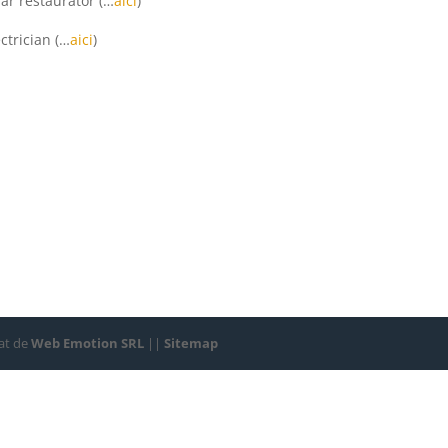
dar restaurator (…
aici
)
ectrician (…
aici
)
zat de
Web Emotion SRL
||
Sitemap