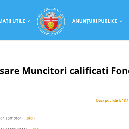
AȚII UTILE
ANUNȚURI PUBLICE
sare Muncitori calificati Fo
Data publicării: 18.
idar șamotor (…
aici
)