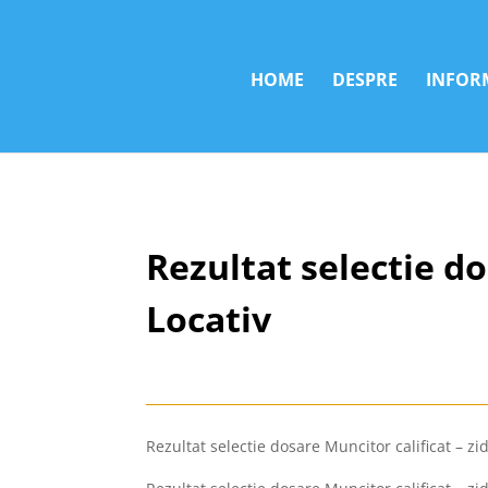
HOME
DESPRE
INFORM
Rezultat selectie do
Locativ
Rezultat selectie dosare Muncitor calificat – z