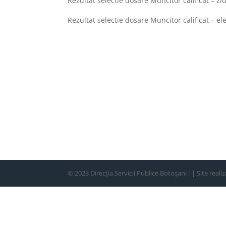
Rezultat selectie dosare Muncitor calificat – zi
Rezultat selectie dosare Muncitor calificat – el
© 2023 Direcția Servicii Publice Botoșani || Site reali