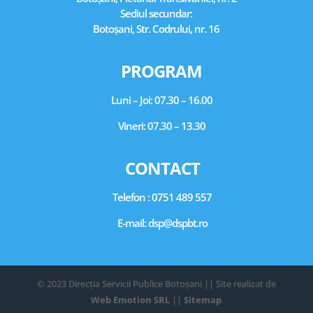
Sediul secundar:
Botoșani, Str. Codrului, nr. 16
PROGRAM
Luni – Joi: 07.30 – 16.00
Vineri: 07.30 – 13.30
CONTACT
Telefon : 0751 489 557
E-mail:
dsp@dspbt.ro
© 2023 Direcția Servicii Publice Botoșani || Site realizat de
Web Emotion SRL
||
Sitemap