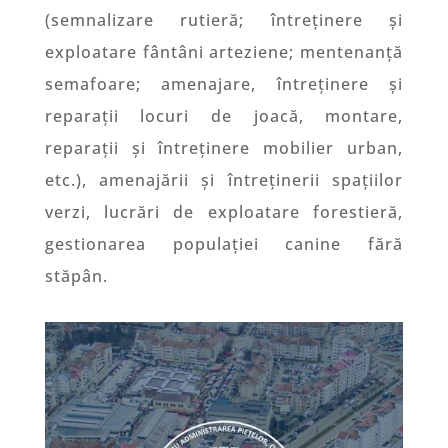
(semnalizare rutieră; întreținere și
exploatare fântâni arteziene; mentenanță
semafoare; amenajare, întreținere și
reparații locuri de joacă, montare,
reparații și întreținere mobilier urban,
etc.), amenajării și întreținerii spațiilor
verzi, lucrări de exploatare forestieră,
gestionarea populației canine fără
stăpân.