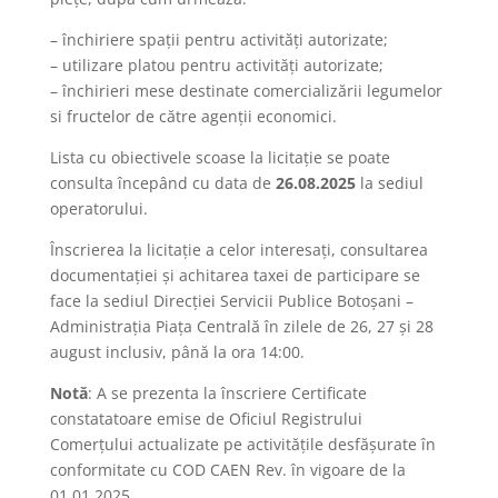
– închiriere spații pentru activități autorizate;
– utilizare platou pentru activități autorizate;
– închirieri mese destinate comercializării legumelor
si fructelor de către agenții economici.
Lista cu obiectivele scoase la licitaţie se poate
consulta începând cu data de
26.08.2025
la sediul
operatorului.
Înscrierea la licitaţie a celor interesaţi, consultarea
documentaţiei şi achitarea taxei de participare se
face la sediul Direcției Servicii Publice Botoşani –
Administrația Piața Centrală în zilele de 26, 27 și 28
august inclusiv, până la ora 14:00.
Notă
: A se prezenta la înscriere Certificate
constatatoare emise de Oficiul Registrului
Comerțului actualizate pe activitățile desfășurate în
conformitate cu COD CAEN Rev. în vigoare de la
01.01.2025.