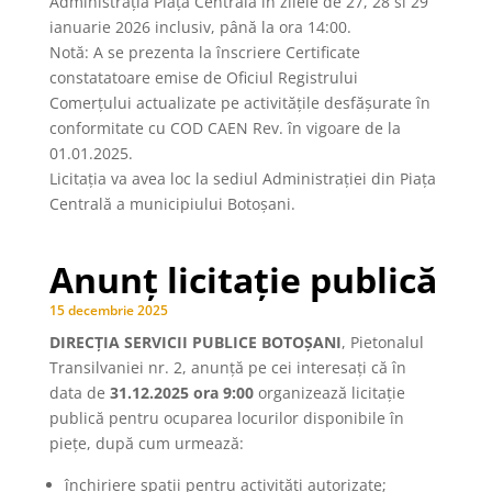
Administrația Piața Centrală în zilele de 27, 28 si 29
ianuarie 2026 inclusiv, până la ora 14:00.
Notă: A se prezenta la înscriere Certificate
constatatoare emise de Oficiul Registrului
Comerțului actualizate pe activitățile desfășurate în
conformitate cu COD CAEN Rev. în vigoare de la
01.01.2025.
Licitaţia va avea loc la sediul Administrației din Piața
Centrală a municipiului Botoșani.
Anunț licitație publică
15 decembrie 2025
DIRECȚIA SERVICII PUBLICE BOTOȘANI
, Pietonalul
Transilvaniei nr. 2, anunţă pe cei interesaţi că în
data de
31.12.2025 ora 9:00
organizează licitaţie
publică pentru ocuparea locurilor disponibile în
piețe, după cum urmează:
închiriere spații pentru activități autorizate;