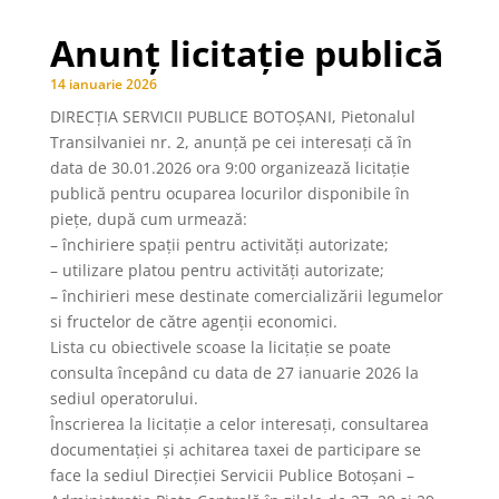
Anunț licitație publică
14 ianuarie 2026
DIRECȚIA SERVICII PUBLICE BOTOȘANI, Pietonalul
Transilvaniei nr. 2, anunţă pe cei interesaţi că în
data de 30.01.2026 ora 9:00 organizează licitaţie
publică pentru ocuparea locurilor disponibile în
piețe, după cum urmează:
– închiriere spații pentru activități autorizate;
– utilizare platou pentru activități autorizate;
– închirieri mese destinate comercializării legumelor
si fructelor de către agenții economici.
Lista cu obiectivele scoase la licitaţie se poate
consulta începând cu data de 27 ianuarie 2026 la
sediul operatorului.
Înscrierea la licitaţie a celor interesaţi, consultarea
documentaţiei şi achitarea taxei de participare se
face la sediul Direcției Servicii Publice Botoşani –