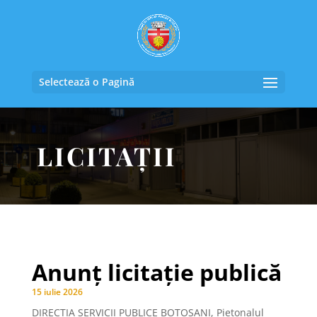
Selectează o Pagină
LICITAȚII
Anunț licitație publică
15 iulie 2026
DIRECȚIA SERVICII PUBLICE BOTOȘANI, Pietonalul