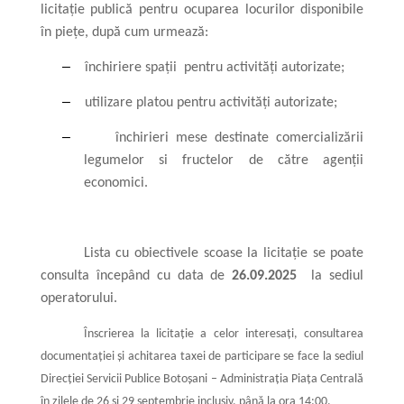
licitaţie publică pentru ocuparea locurilor disponibile
în piețe, după cum urmează:
–
închiriere spații
pentru activități autorizate;
–
utilizare platou pentru activități autorizate;
–
închirieri mese destinate comercializării
legumelor si fructelor de către agenții
economici.
Lista cu obiectivele scoase la licitaţie se poate
consulta începând cu data de
26.09.2025
la sediul
operatorului.
Înscrierea la licitaţie a celor interesaţi, consultarea
documentaţiei şi achitarea taxei de participare se face la sediul
Direcției Servicii Publice Botoşani – Administrația Piața Centrală
în zilele de 26 și 29 septembrie inclusiv, până la ora 14:00.