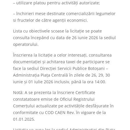
– utilizare platou pentru activități autorizate;
– închirieri mese destinate comercializării legumelor
si fructelor de către agenții economici.
Lista cu obiectivele scoase la licitaţie se poate
consulta începând cu data de 26 iunie 2026 la sediul
operatorului.
Înscrierea la licitaţie a celor interesaţi, consultarea
documentaţiei şi achitarea taxei de participare se
face la sediul Direcției Servicii Publice Botoşani –
Administrația Piața Centrală în zilele de 26, 29, 30
iunie și 01 iulie 2026 inclusiv, până la ora 14:00.
Notă: A se prezenta la înscriere Certificate
constatatoare emise de Oficiul Registrului
Comerțului actualizate pe activitățile desfășurate în
conformitate cu COD CAEN Rev. în vigoare de la
01.01.2025.
Licitaţia va avea loc la sediul Administrației din Piața