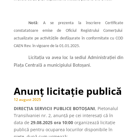
Notă
: A se prezenta la înscriere Certificate
constatatoare emise de Oficiul Registrului Comerțului
actualizate pe activitățile desfășurate în conformitate cu COD
CAEN Rev. în vigoare de la 01.01.2025.
Licitaţia va avea loc la sediul Administrației din
Piața Centrală a municipiului Botoșani.
Anunț licitație publică
12 august 2025
DIRECȚIA SERVICII PUBLICE BOTOȘANI
, Pietonalul
Transilvaniei nr. 2, anunţă pe cei interesaţi că în
data de
29.08.2025 ora 10:00
organizează licitaţie
publică pentru ocuparea locurilor disponibile în
piețe, după cum urmează: