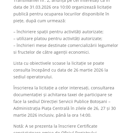
Transilvaniei nr. 2, anunţă pe cei interesaţi că în
data de 31.03.2026 ora 10:00 organizează licitaţie
publică pentru ocuparea locurilor disponibile în
piețe, după cum urmează:
– închiriere spații pentru activități autorizate;
– utilizare platou pentru activități autorizate;
– închirieri mese destinate comercializării legumelor
si fructelor de către agenții economici.
Lista cu obiectivele scoase la licitaţie se poate
consulta începând cu data de 26 martie 2026 la
sediul operatorului.
Înscrierea la licitaţie a celor interesaţi, consultarea
documentaţiei şi achitarea taxei de participare se
face la sediul Direcției Servicii Publice Botoşani –
Administrația Piața Centrală în zilele de 26, 27 și 30
martie 2026 inclusiv, până la ora 14:00.
Notă: A se prezenta la înscriere Certificate
constatatoare emise de Oficiul Registrului