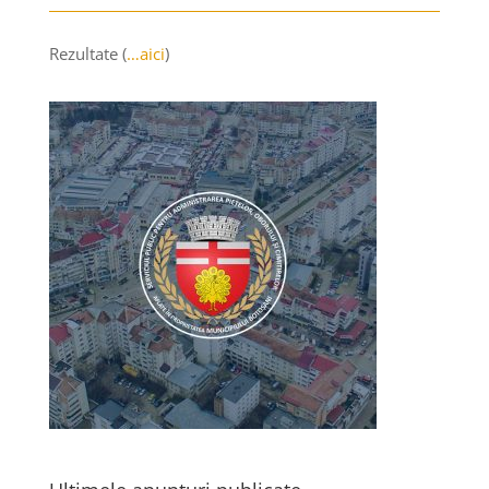
Rezultate (
…aici
)