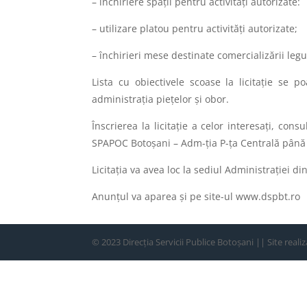
– închiriere spații pentru activități autorizate:
– utilizare platou pentru activități autorizate;
– închirieri mese destinate comercializării leg
Lista cu obiectivele scoase la licitaţie se 
administrația piețelor și obor.
Înscrierea la licitaţie a celor interesaţi, con
SPAPOC Botoşani – Adm-ția P-ța Centrală până 
Licitaţia va avea loc la sediul Administrației d
Anunțul va aparea și pe site-ul www.dspbt.ro
© 2023 Direcția Servicii Publice Botoșani || Site reali