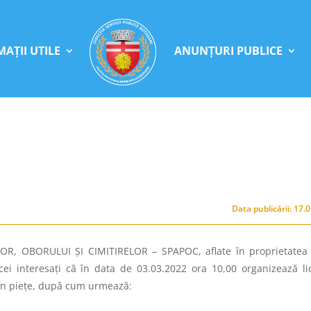
AȚII UTILE
ANUNȚURI PUBLICE
Data publicării: 17.
OR, OBORULUI ȘI CIMITIRELOR – SPAPOC, aflate în proprietatea
cei interesaţi că în data de 03.03.2022 ora 10,00 organizează lic
 în piețe, după cum urmează: