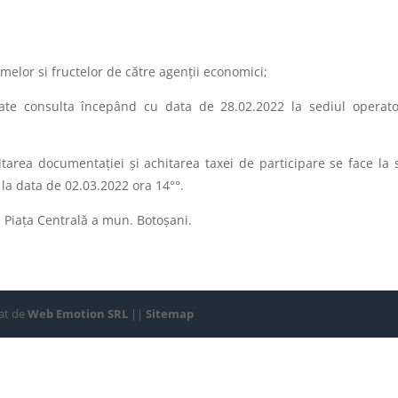
umelor si fructelor de către agenții economici;
poate consulta începând cu data de 28.02.2022 la sediul operato
sultarea documentaţiei şi achitarea taxei de participare se face la 
la data de 02.03.2022 ora 14°°.
in Piața Centrală a mun. Botoșani.
zat de
Web Emotion SRL
||
Sitemap