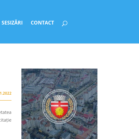
SESIZĂRI
CONTACT
11.2022
etatea
itaţie