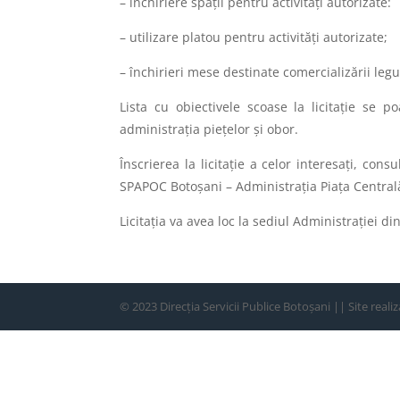
– închiriere spații pentru activități autorizate:
– utilizare platou pentru activități autorizate;
– închirieri mese destinate comercializării leg
Lista cu obiectivele scoase la licitaţie se 
administrația piețelor și obor.
Înscrierea la licitaţie a celor interesaţi, con
SPAPOC Botoşani – Administrația Piața Central
Licitaţia va avea loc la sediul Administrației d
© 2023 Direcția Servicii Publice Botoșani || Site reali