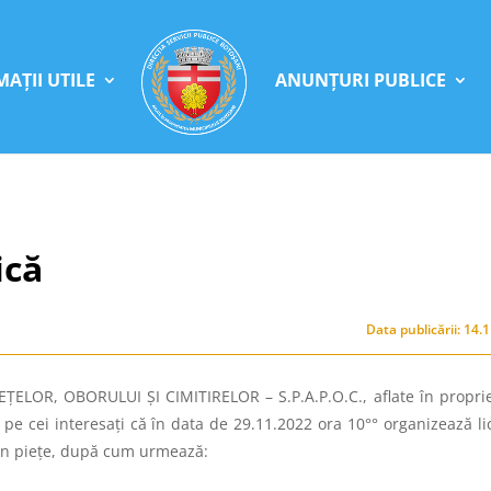
AȚII UTILE
ANUNȚURI PUBLICE
ică
Data publicării: 14.
LOR, OBORULUI ȘI CIMITIRELOR – S.P.A.P.O.C., aflate în propri
pe cei interesaţi că în data de 29.11.2022 ora 10°° organizează lic
 în piețe, după cum urmează: