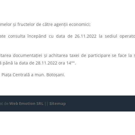
umelor și fructelor de către agenții economici;
poate consulta începând cu data de 26.11.2022 la sediul operato
sultarea documentaţiei şi achitarea taxei de participare se face la 
ă până la data de 28.11.2022 ora 14°°.
in Piața Centrală a mun. Botoșani.
zat de
Web Emotion SRL
||
Sitemap